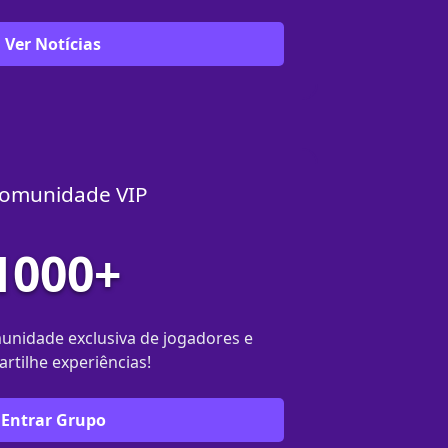
Ver Notícias
Comunidade VIP
1000+
unidade exclusiva de jogadores e
rtilhe experiências!
Entrar Grupo