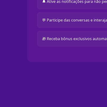
🔔 Ative as notificações para não p
💬 Participe das conversas e interaj
🎁 Receba bônus exclusivos autom