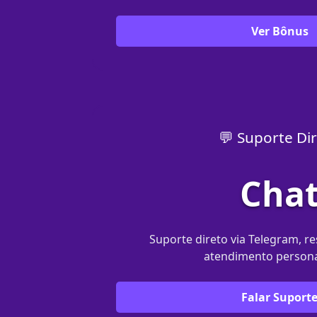
Ver Bônus
💬 Suporte Di
Cha
Suporte direto via Telegram, r
atendimento persona
Falar Suport