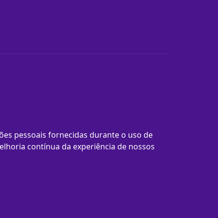
ões pessoais fornecidas durante o uso de
elhoria contínua da experiência de nossos