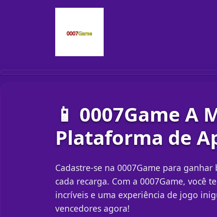
📱 0007Game A 
Plataforma de A
Cadastre-se na 0007Game para ganhar 
cada recarga. Com a 0007Game, você t
incríveis e uma experiência de jogo inig
vencedores agora!