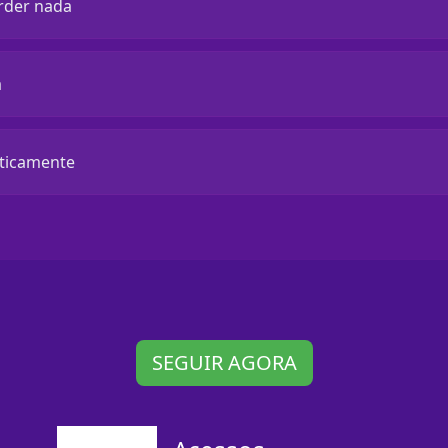
erder nada
a
aticamente
SEGUIR AGORA