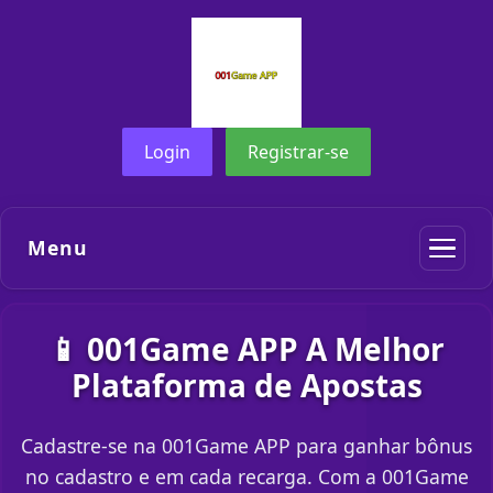
Login
Registrar-se
Menu
📱 001Game APP A Melhor
Plataforma de Apostas
Cadastre-se na 001Game APP para ganhar bônus
no cadastro e em cada recarga. Com a 001Game