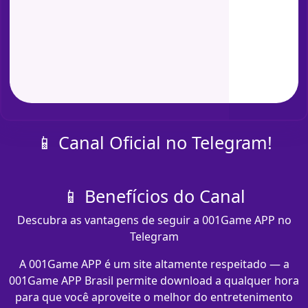
📱 Canal Oficial no Telegram!
📱 Benefícios do Canal
Descubra as vantagens de seguir a 001Game APP no
Telegram
A 001Game APP é um site altamente respeitado — a
001Game APP Brasil permite download a qualquer hora
para que você aproveite o melhor do entretenimento