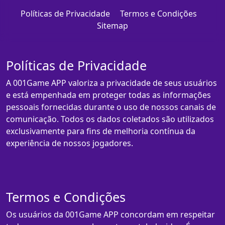
Políticas de Privacidade
Termos e Condições
Sitemap
Políticas de Privacidade
A 001Game APP valoriza a privacidade de seus usuários
e está empenhada em proteger todas as informações
pessoais fornecidas durante o uso de nossos canais de
comunicação. Todos os dados coletados são utilizados
exclusivamente para fins de melhoria contínua da
experiência de nossos jogadores.
Termos e Condições
Os usuários da 001Game APP concordam em respeitar