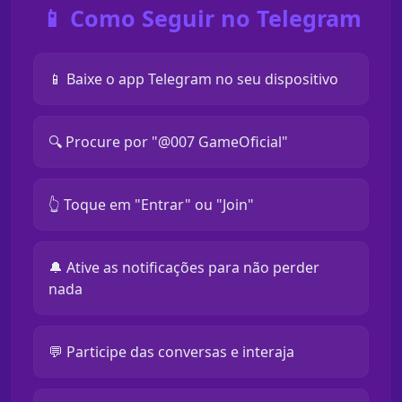
📱 Como Seguir no Telegram
📱 Baixe o app Telegram no seu dispositivo
🔍 Procure por "@007 GameOficial"
👆 Toque em "Entrar" ou "Join"
🔔 Ative as notificações para não perder
nada
💬 Participe das conversas e interaja