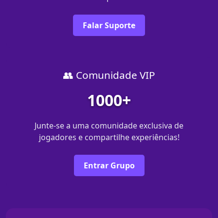
Falar Suporte
👥 Comunidade VIP
1000+
Junte-se a uma comunidade exclusiva de
jogadores e compartilhe experiências!
Entrar Grupo