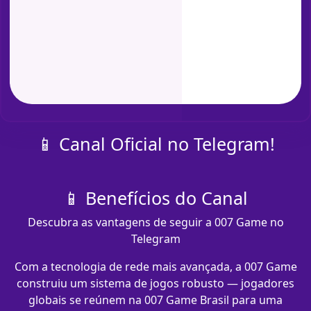
📱 Canal Oficial no Telegram!
📱 Benefícios do Canal
Descubra as vantagens de seguir a 007 Game no
Telegram
Com a tecnologia de rede mais avançada, a 007 Game
construiu um sistema de jogos robusto — jogadores
globais se reúnem na 007 Game Brasil para uma