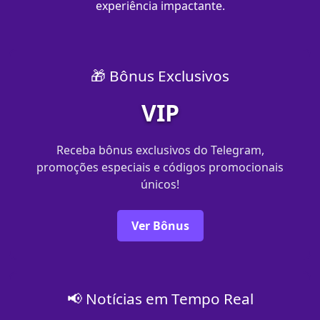
experiência impactante.
🎁 Bônus Exclusivos
VIP
Receba bônus exclusivos do Telegram,
promoções especiais e códigos promocionais
únicos!
Ver Bônus
📢 Notícias em Tempo Real