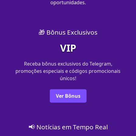
oportunidades.
🎁 Bônus Exclusivos
VIP
Receba bônus exclusivos do Telegram,
promoções especiais e códigos promocionais
únicos!
Ver Bônus
📢 Notícias em Tempo Real