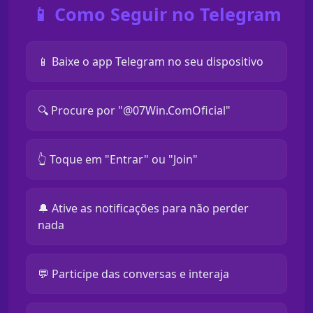
📱 Como Seguir no Telegram
📱 Baixe o app Telegram no seu dispositivo
🔍 Procure por "@07Win.ComOficial"
👆 Toque em "Entrar" ou "Join"
🔔 Ative as notificações para não perder
nada
💬 Participe das conversas e interaja