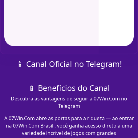
📱 Canal Oficial no Telegram!
📱 Benefícios do Canal
Descubra as vantagens de seguir a 07Win.Com no
Telegram
A 07Win.Com abre as portas para a riqueza — ao entrar
na 07Win.Com Brasil , você ganha acesso direto a uma
variedade incrível de jogos com grandes