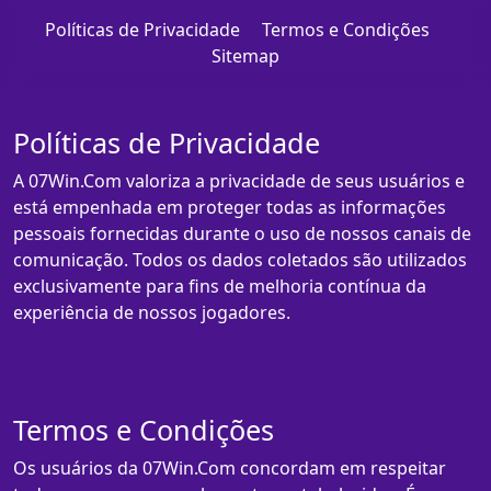
Políticas de Privacidade
Termos e Condições
Sitemap
Políticas de Privacidade
A 07Win.Com valoriza a privacidade de seus usuários e
está empenhada em proteger todas as informações
pessoais fornecidas durante o uso de nossos canais de
comunicação. Todos os dados coletados são utilizados
exclusivamente para fins de melhoria contínua da
experiência de nossos jogadores.
Termos e Condições
Os usuários da 07Win.Com concordam em respeitar