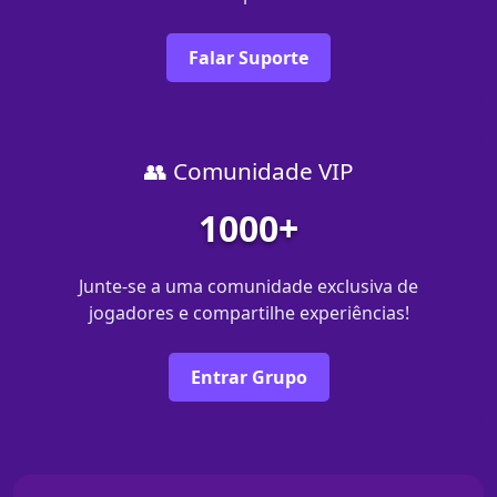
Falar Suporte
👥 Comunidade VIP
1000+
Junte-se a uma comunidade exclusiva de
jogadores e compartilhe experiências!
Entrar Grupo