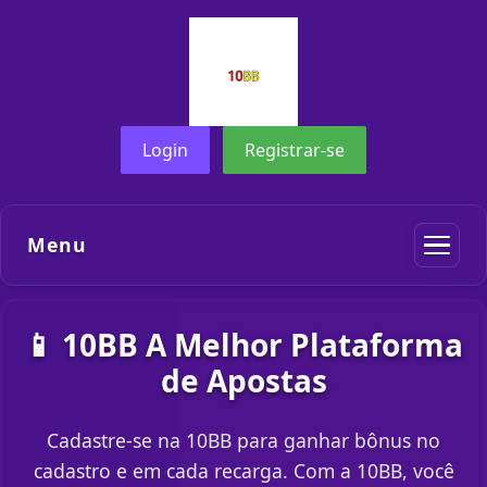
Login
Registrar-se
Menu
📱 10BB A Melhor Plataforma
de Apostas
Cadastre-se na 10BB para ganhar bônus no
cadastro e em cada recarga. Com a 10BB, você