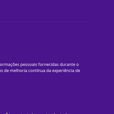
formações pessoais fornecidas durante o
ns de melhoria contínua da experiência de