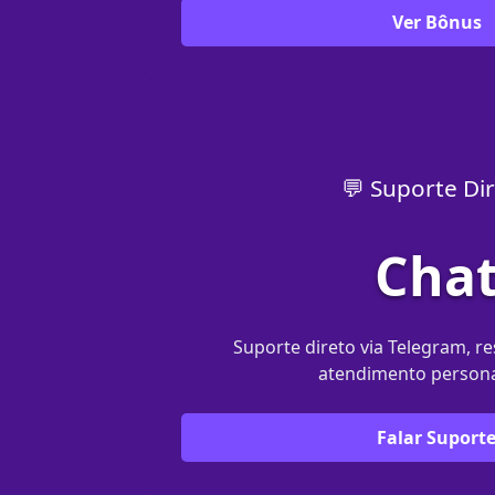
Ver Bônus
💬 Suporte Di
Cha
Suporte direto via Telegram, r
atendimento persona
Falar Suport