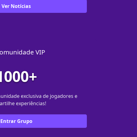
Ver Notícias
Comunidade VIP
1000+
unidade exclusiva de jogadores e
rtilhe experiências!
Entrar Grupo