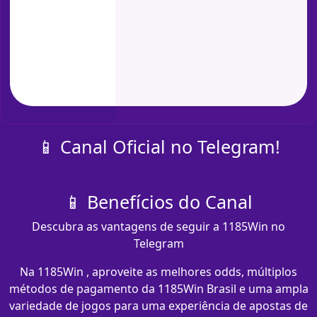
📱 Canal Oficial no Telegram!
📱 Benefícios do Canal
Descubra as vantagens de seguir a 1185Win no
Telegram
Na 1185Win , aproveite as melhores odds, múltiplos
métodos de pagamento da 1185Win Brasil e uma ampla
variedade de jogos para uma experiência de apostas de