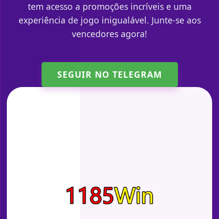
tem acesso a promoções incríveis e uma
experiência de jogo inigualável. Junte-se aos
vencedores agora!
SEGUIR NO TELEGRAM