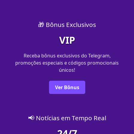
🎁 Bônus Exclusivos
VIP
Receba bônus exclusivos do Telegram,
promoções especiais e códigos promocionais
únicos!
Ver Bônus
📢 Notícias em Tempo Real
24/7