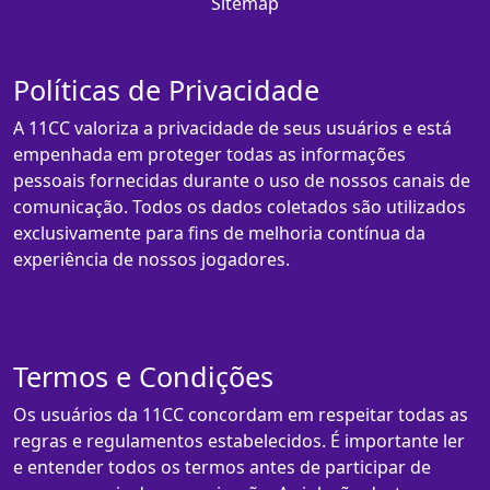
Sitemap
Políticas de Privacidade
A 11CC valoriza a privacidade de seus usuários e está
empenhada em proteger todas as informações
pessoais fornecidas durante o uso de nossos canais de
comunicação. Todos os dados coletados são utilizados
exclusivamente para fins de melhoria contínua da
experiência de nossos jogadores.
Termos e Condições
Os usuários da 11CC concordam em respeitar todas as
regras e regulamentos estabelecidos. É importante ler
e entender todos os termos antes de participar de