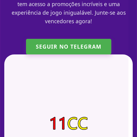
tem acesso a promoções incríveis e uma
experiência de jogo inigualável. Junte-se aos
vencedores agora!
SEGUIR NO TELEGRAM