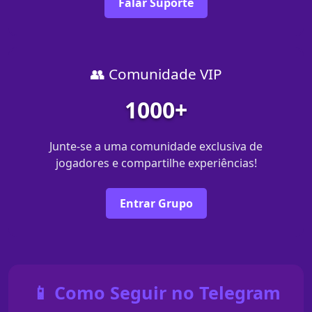
Falar Suporte
👥 Comunidade VIP
1000+
Junte-se a uma comunidade exclusiva de
jogadores e compartilhe experiências!
Entrar Grupo
📱 Como Seguir no Telegram