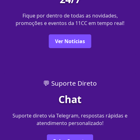
Fique por dentro de todas as novidades,
promoções e eventos da 11CC em tempo real!
Ver Notícias
💬 Suporte Direto
Chat
Suporte direto via Telegram, respostas rápidas e
atendimento personalizado!