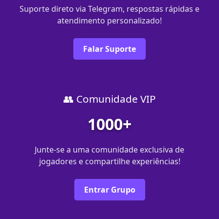
Suporte direto via Telegram, respostas rápidas e
atendimento personalizado!
Falar Suporte
👥 Comunidade VIP
1000+
Junte-se a uma comunidade exclusiva de
jogadores e compartilhe experiências!
Entrar Grupo