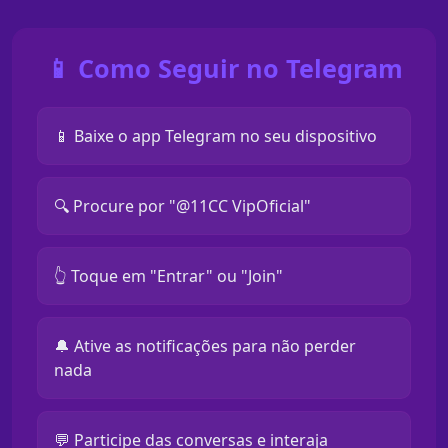
📱 Como Seguir no Telegram
📱 Baixe o app Telegram no seu dispositivo
🔍 Procure por "@11CC VipOficial"
👆 Toque em "Entrar" ou "Join"
🔔 Ative as notificações para não perder
nada
💬 Participe das conversas e interaja