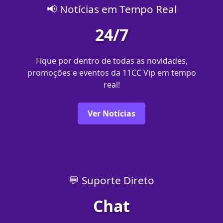
📢 Notícias em Tempo Real
24/7
Fique por dentro de todas as novidades,
promoções e eventos da 11CC Vip em tempo
real!
Ver Notícias
💬 Suporte Direto
Chat