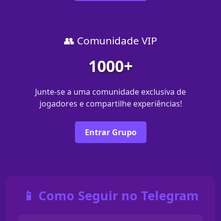
👥 Comunidade VIP
1000+
Junte-se a uma comunidade exclusiva de
jogadores e compartilhe experiências!
Entrar Grupo
📱 Como Seguir no Telegram