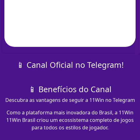
📱 Canal Oficial no Telegram!
📱 Benefícios do Canal
Descubra as vantagens de seguir a 11Win no Telegram
Como a plataforma mais inovadora do Brasil, a 11Win
11Win Brasil criou um ecossistema completo de jogos
para todos os estilos de jogador.