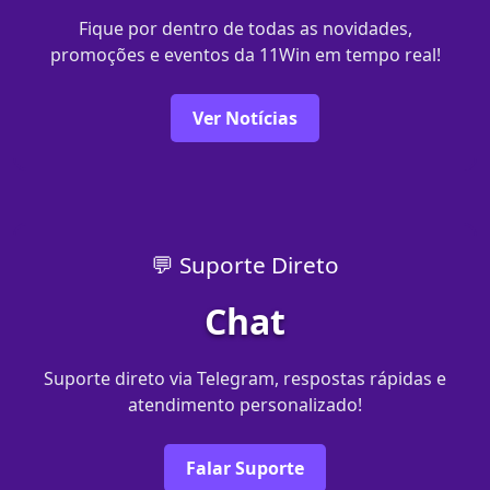
Fique por dentro de todas as novidades,
promoções e eventos da 11Win em tempo real!
Ver Notícias
💬 Suporte Direto
Chat
Suporte direto via Telegram, respostas rápidas e
atendimento personalizado!
Falar Suporte