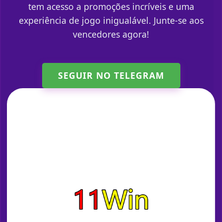
tem acesso a promoções incríveis e uma
experiência de jogo inigualável. Junte-se aos
vencedores agora!
SEGUIR NO TELEGRAM