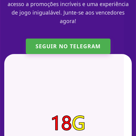
acesso a promoções incríveis e uma experiência
de jogo inigualável. Junte-se aos vencedores
agora!
SEGUIR NO TELEGRAM