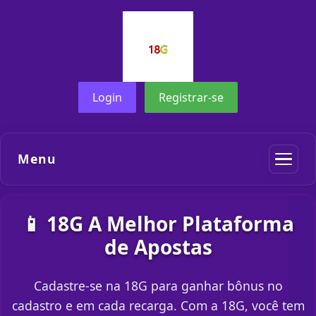
Login
Registrar-se
Menu
📱 18G A Melhor Plataforma
de Apostas
Cadastre-se na 18G para ganhar bônus no
cadastro e em cada recarga. Com a 18G, você tem