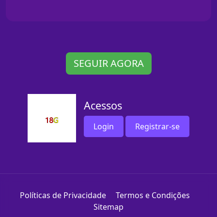
SEGUIR AGORA
Acessos
Login
Registrar-se
Políticas de Privacidade
Termos e Condições
Sitemap