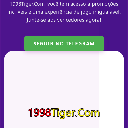
1998Tiger.Com, você tem acesso a promoções
incríveis e uma experiência de jogo inigualável.
Junte-se aos vencedores agora!
SEGUIR NO TELEGRAM