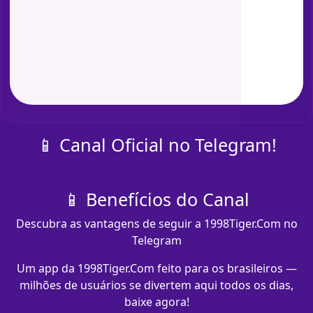
📱 Canal Oficial no Telegram!
📱 Benefícios do Canal
Descubra as vantagens de seguir a 1998Tiger.Com no
Telegram
Um app da 1998Tiger.Com feito para os brasileiros —
milhões de usuários se divertem aqui todos os dias,
baixe agora!