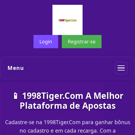
Login
Registrar-se
Menu
📱 1998Tiger.Com A Melhor
Plataforma de Apostas
Cadastre-se na 1998Tiger.Com para ganhar bônus
no cadastro e em cada recarga. Com a