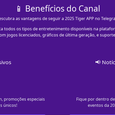
📱 Benefícios do Canal
scubra as vantagens de seguir a 2025 Tiger APP no Teleg
a todos os tipos de entretenimento disponíveis na platafor
m jogos licenciados, gráficos de última geração, e suporte 
sivos
📢 Notí
m, promoções especiais
Fique por dentro d
s únicos!
eventos da 20