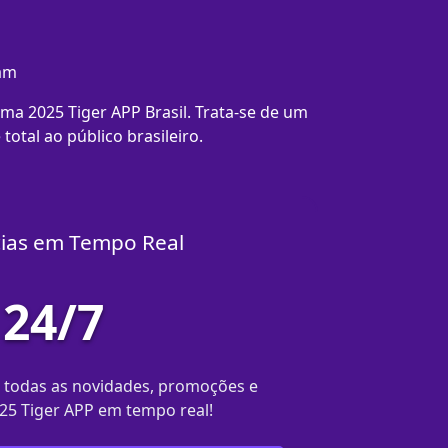
ram
ma 2025 Tiger APP Brasil. Trata-se de um
total ao público brasileiro.
cias em Tempo Real
24/7
e todas as novidades, promoções e
25 Tiger APP em tempo real!