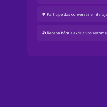
💬 Participe das conversas e interaj
🎁 Receba bônus exclusivos autom