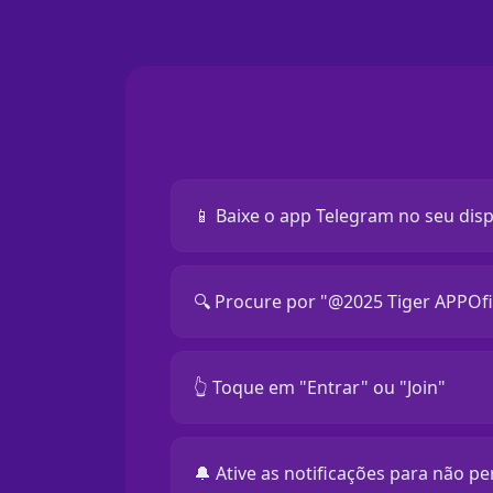
📱 Baixe o app Telegram no seu disp
🔍 Procure por "@2025 Tiger APPOfi
👆 Toque em "Entrar" ou "Join"
🔔 Ative as notificações para não p