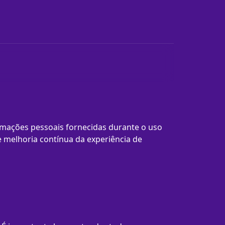
rmações pessoais fornecidas durante o uso
e melhoria contínua da experiência de