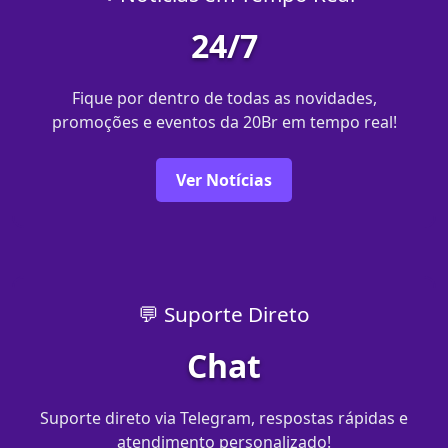
24/7
Fique por dentro de todas as novidades,
promoções e eventos da 20Br em tempo real!
Ver Notícias
💬 Suporte Direto
Chat
Suporte direto via Telegram, respostas rápidas e
atendimento personalizado!