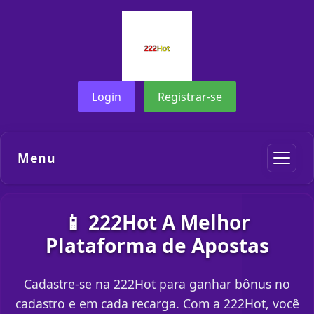
Login
Registrar-se
Menu
📱 222Hot A Melhor
Plataforma de Apostas
Cadastre-se na 222Hot para ganhar bônus no
cadastro e em cada recarga. Com a 222Hot, você