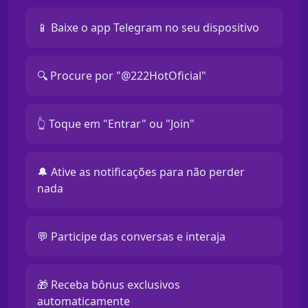
📱 Baixe o app Telegram no seu dispositivo
🔍 Procure por "@222HotOficial"
👆 Toque em "Entrar" ou "Join"
🔔 Ative as notificações para não perder
nada
💬 Participe das conversas e interaja
🎁 Receba bônus exclusivos
automaticamente