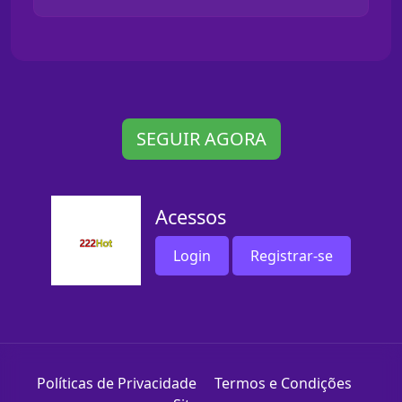
SEGUIR AGORA
Acessos
Login
Registrar-se
Políticas de Privacidade
Termos e Condições