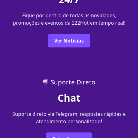
Fique por dentro de todas as novidades,
promoções e eventos da 222Hot em tempo real!
Ver Notícias
💬 Suporte Direto
Chat
Suporte direto via Telegram, respostas rápidas e
atendimento personalizado!