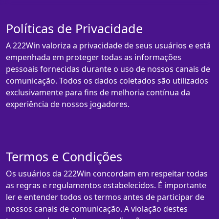
Políticas de Privacidade
A 222Win valoriza a privacidade de seus usuários e está
empenhada em proteger todas as informações
pessoais fornecidas durante o uso de nossos canais de
comunicação. Todos os dados coletados são utilizados
exclusivamente para fins de melhoria contínua da
experiência de nossos jogadores.
Termos e Condições
Os usuários da 222Win concordam em respeitar todas
as regras e regulamentos estabelecidos. É importante
ler e entender todos os termos antes de participar de
nossos canais de comunicação. A violação destes