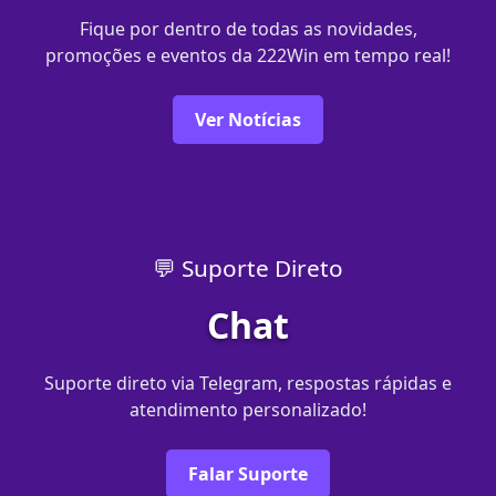
Fique por dentro de todas as novidades,
promoções e eventos da 222Win em tempo real!
Ver Notícias
💬 Suporte Direto
Chat
Suporte direto via Telegram, respostas rápidas e
atendimento personalizado!
Falar Suporte