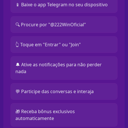
📱 Baixe o app Telegram no seu dispositivo
🔍 Procure por "@222WinOficial"
👆 Toque em "Entrar" ou "Join"
🔔 Ative as notificações para não perder
nada
💬 Participe das conversas e interaja
🎁 Receba bônus exclusivos
automaticamente