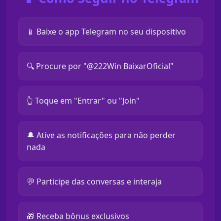
📱 Baixe o app Telegram no seu dispositivo
🔍 Procure por "@222Win BaixarOficial"
👆 Toque em "Entrar" ou "Join"
🔔 Ative as notificações para não perder
nada
💬 Participe das conversas e interaja
🎁 Receba bônus exclusivos