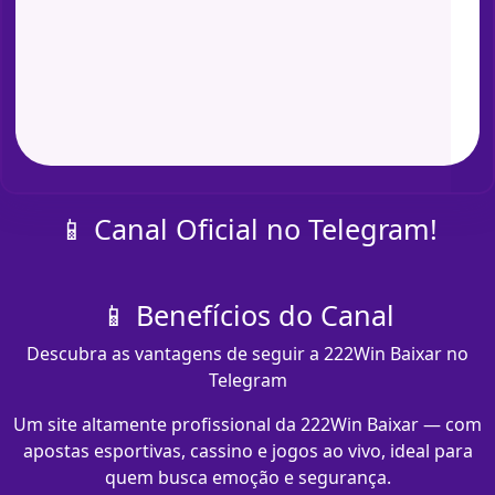
📱 Canal Oficial no Telegram!
📱 Benefícios do Canal
Descubra as vantagens de seguir a 222Win Baixar no
Telegram
Um site altamente profissional da 222Win Baixar — com
apostas esportivas, cassino e jogos ao vivo, ideal para
quem busca emoção e segurança.