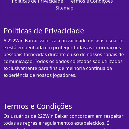
Políticas de Privacidade
Termos e Condições
Sitemap
Políticas de Privacidade
A 222Win Baixar valoriza a privacidade de seus usuários
e está empenhada em proteger todas as informações
pessoais fornecidas durante o uso de nossos canais de
comunicação. Todos os dados coletados são utilizados
exclusivamente para fins de melhoria contínua da
experiência de nossos jogadores.
Termos e Condições
Os usuários da 222Win Baixar concordam em respeitar
todas as regras e regulamentos estabelecidos. É