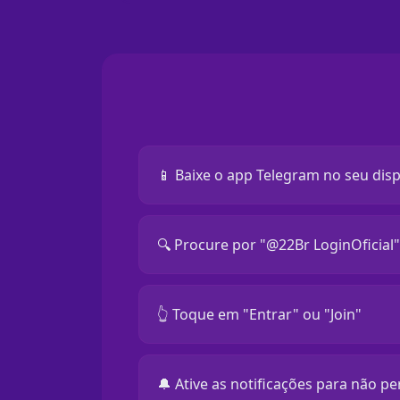
📱 Baixe o app Telegram no seu disp
🔍 Procure por "@22Br LoginOficial"
👆 Toque em "Entrar" ou "Join"
🔔 Ative as notificações para não p