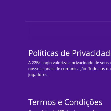
Políticas de Privacida
A 22Br Login valoriza a privacidade de seu
nossos canais de comunicação. Todos os dad
jogadores.
Termos e Condições