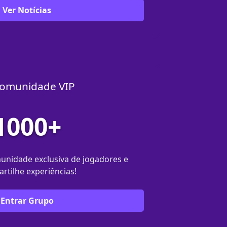
Ver Notícias
Comunidade VIP
1000+
unidade exclusiva de jogadores e
rtilhe experiências!
Entrar Grupo