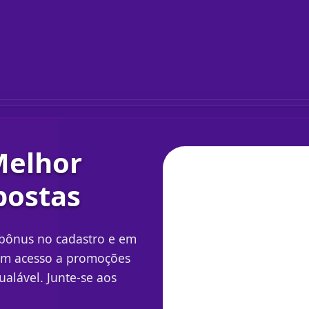
Melhor
postas
 bônus no cadastro e em
tem acesso a promoções
ualável. Junte-se aos