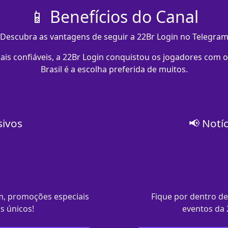
📱 Benefícios do Canal
Descubra as vantagens de seguir a 22Br Login no Telegra
s confiáveis, a 22Br Login conquistou os jogadores com o
Brasil é a escolha preferida de muitos.
sivos
📢 Notí
m, promoções especiais
Fique por dentro d
s únicos!
eventos da 