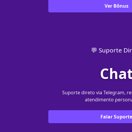
Ver Bônus
💬 Suporte Di
Cha
Suporte direto via Telegram, r
atendimento persona
Falar Suport