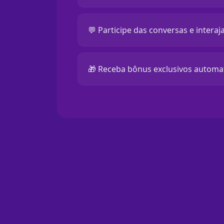
💬 Participe das conversas e interaj
🎁 Receba bônus exclusivos autom