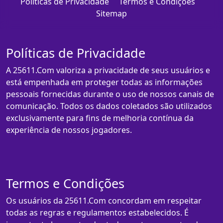
Políticas de Privacidade
Termos e Condições
Sitemap
Políticas de Privacidade
A 25611.Com valoriza a privacidade de seus usuários e
está empenhada em proteger todas as informações
pessoais fornecidas durante o uso de nossos canais de
comunicação. Todos os dados coletados são utilizados
exclusivamente para fins de melhoria contínua da
experiência de nossos jogadores.
Termos e Condições
Os usuários da 25611.Com concordam em respeitar
todas as regras e regulamentos estabelecidos. É