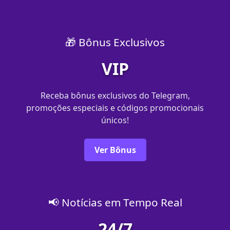
🎁 Bônus Exclusivos
VIP
Receba bônus exclusivos do Telegram,
promoções especiais e códigos promocionais
únicos!
Ver Bônus
📢 Notícias em Tempo Real
24/7