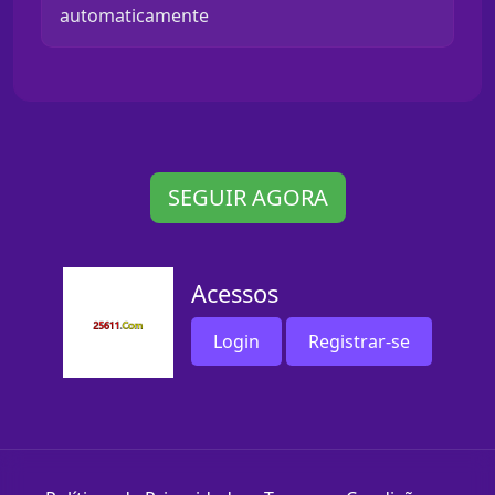
automaticamente
SEGUIR AGORA
Acessos
Login
Registrar-se