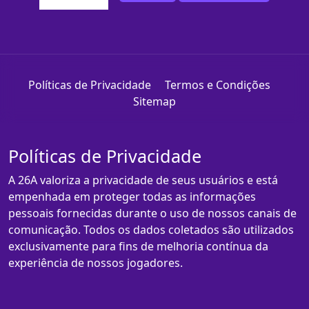
Políticas de Privacidade
Termos e Condições
Sitemap
Políticas de Privacidade
A 26A valoriza a privacidade de seus usuários e está
empenhada em proteger todas as informações
pessoais fornecidas durante o uso de nossos canais de
comunicação. Todos os dados coletados são utilizados
exclusivamente para fins de melhoria contínua da
experiência de nossos jogadores.