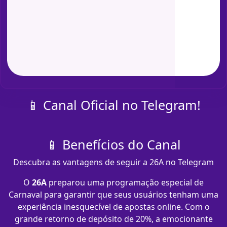
📱 Canal Oficial no Telegram!
📱 Benefícios do Canal
Descubra as vantagens de seguir a 26A no Telegram
O
26A
preparou uma programação especial de
Carnaval para garantir que seus usuários tenham uma
experiência inesquecível de apostas online. Com o
grande retorno de depósito de 20%, a emocionante