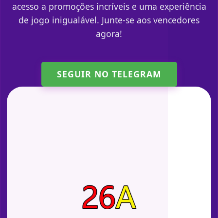
acesso a promoções incríveis e uma experiência
de jogo inigualável. Junte-se aos vencedores
agora!
SEGUIR NO TELEGRAM