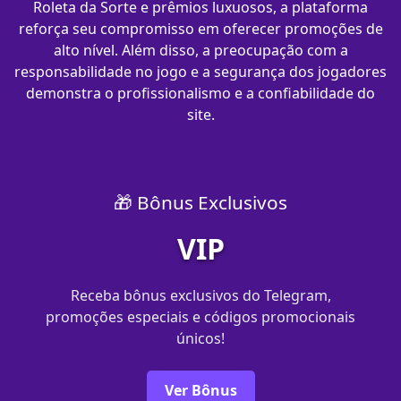
Roleta da Sorte e prêmios luxuosos, a plataforma
reforça seu compromisso em oferecer promoções de
alto nível. Além disso, a preocupação com a
responsabilidade no jogo e a segurança dos jogadores
demonstra o profissionalismo e a confiabilidade do
site.
🎁 Bônus Exclusivos
VIP
Receba bônus exclusivos do Telegram,
promoções especiais e códigos promocionais
únicos!
Ver Bônus