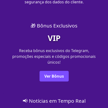
segurança dos dados do cliente.
🎁 Bônus Exclusivos
VIP
Receba bônus exclusivos do Telegram,
promoções especiais e códigos promocionais
únicos!
Ver Bônus
📢 Notícias em Tempo Real