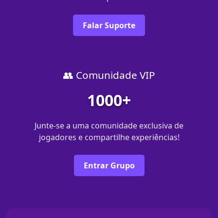
Falar Suporte
👥 Comunidade VIP
1000+
Junte-se a uma comunidade exclusiva de
jogadores e compartilhe experiências!
Entrar Grupo