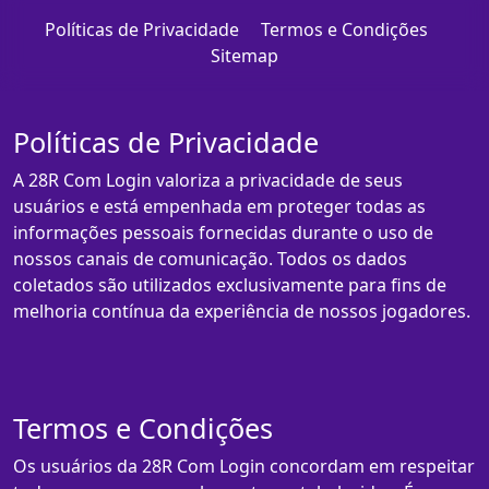
Políticas de Privacidade
Termos e Condições
Sitemap
Políticas de Privacidade
A 28R Com Login valoriza a privacidade de seus
usuários e está empenhada em proteger todas as
informações pessoais fornecidas durante o uso de
nossos canais de comunicação. Todos os dados
coletados são utilizados exclusivamente para fins de
melhoria contínua da experiência de nossos jogadores.
Termos e Condições
Os usuários da 28R Com Login concordam em respeitar