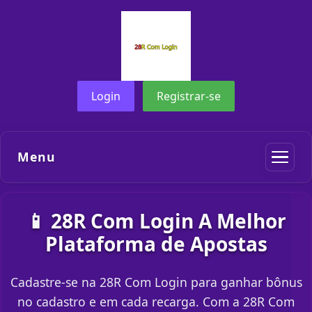
Login
Registrar-se
Menu
📱 28R Com Login A Melhor
Plataforma de Apostas
Cadastre-se na 28R Com Login para ganhar bônus
no cadastro e em cada recarga. Com a 28R Com