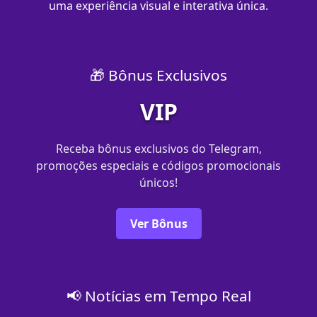
uma experiência visual e interativa única.
🎁 Bônus Exclusivos
VIP
Receba bônus exclusivos do Telegram,
promoções especiais e códigos promocionais
únicos!
Ver Bônus
📢 Notícias em Tempo Real