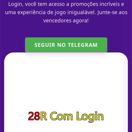
Login, você tem acesso a promoções incríveis e
uma experiência de jogo inigualável. Junte-se aos
vencedores agora!
SEGUIR NO TELEGRAM