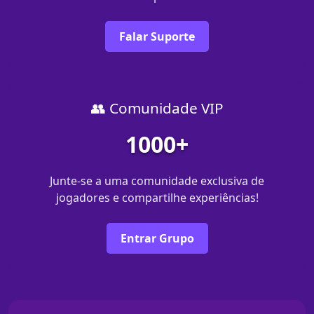
Falar Suporte
👥 Comunidade VIP
1000+
Junte-se a uma comunidade exclusiva de
jogadores e compartilhe experiências!
Entrar Grupo