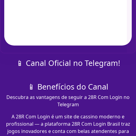
📱 Canal Oficial no Telegram!
📱 Benefícios do Canal
Descubra as vantagens de seguir a 28R Com Login no
Telegram
A 28R Com Login é um site de cassino moderno e
profissional — a plataforma 28R Com Login Brasil traz
jogos inovadores e conta com belas atendentes para