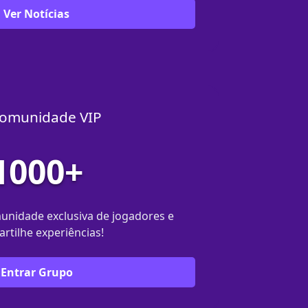
Ver Notícias
Comunidade VIP
1000+
unidade exclusiva de jogadores e
rtilhe experiências!
Entrar Grupo