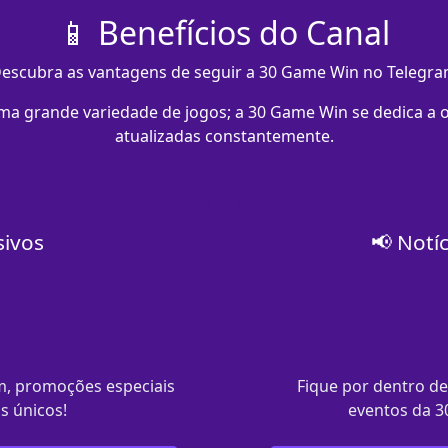
📱 Benefícios do Canal
escubra as vantagens de seguir a 30 Game Win no Telegr
ma grande variedade de jogos; a 30 Game Win se dedica a 
atualizadas constantemente.
sivos
📢 Notí
m, promoções especiais
Fique por dentro d
s únicos!
eventos da 3