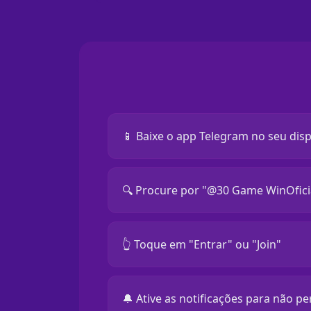
📱 Baixe o app Telegram no seu disp
🔍 Procure por "@30 Game WinOfici
👆 Toque em "Entrar" ou "Join"
🔔 Ative as notificações para não p