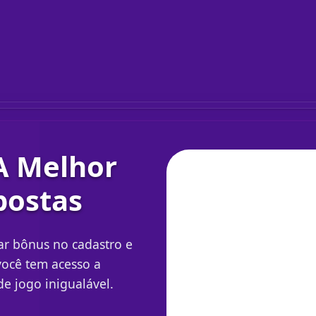
A Melhor
postas
r bônus no cadastro e
ocê tem acesso a
e jogo inigualável.