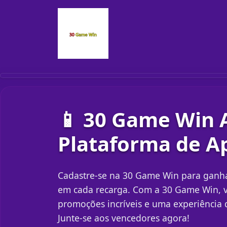
📱 30 Game Win 
Plataforma de A
Cadastre-se na 30 Game Win para ganha
em cada recarga. Com a 30 Game Win, v
promoções incríveis e uma experiência d
Junte-se aos vencedores agora!