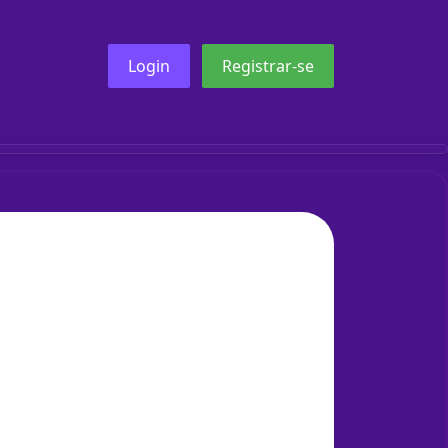
Login
Registrar-se