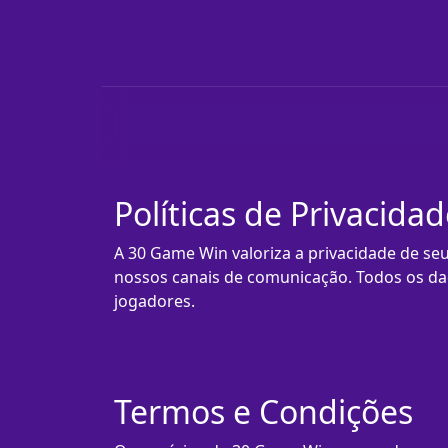
Políticas de Privacida
A 30 Game Win valoriza a privacidade de s
nossos canais de comunicação. Todos os dad
jogadores.
Termos e Condições