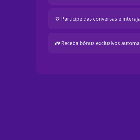
💬 Participe das conversas e interaj
🎁 Receba bônus exclusivos autom