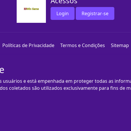
Acessos
Login
Registrar-se
Políticas de Privacidade
Termos e Condições
Sitemap
de
us usuários e está empenhada em proteger todas as inform
os coletados são utilizados exclusivamente para fins de m