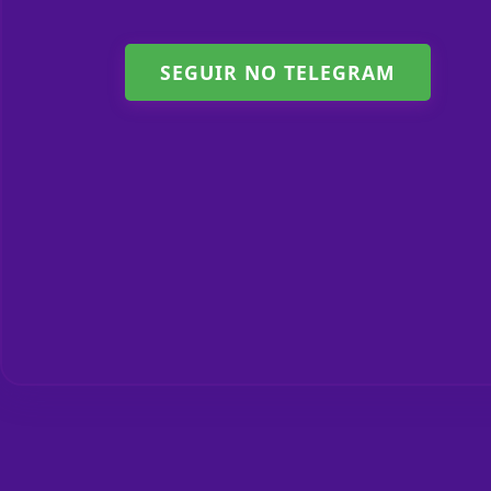
SEGUIR NO TELEGRAM