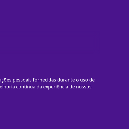
ações pessoais fornecidas durante o uso de
elhoria contínua da experiência de nossos