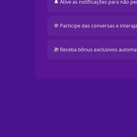
🔔 Ative as notificações para não p
💬 Participe das conversas e interaj
🎁 Receba bônus exclusivos autom