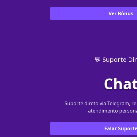
Ver Bônus
💬 Suporte Di
Cha
Suporte direto via Telegram, r
atendimento persona
Falar Suport