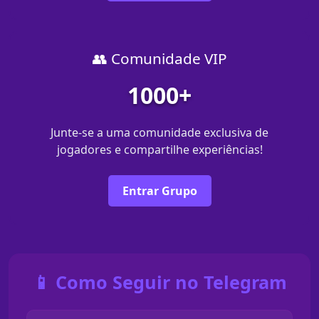
👥 Comunidade VIP
1000+
Junte-se a uma comunidade exclusiva de
jogadores e compartilhe experiências!
Entrar Grupo
📱 Como Seguir no Telegram