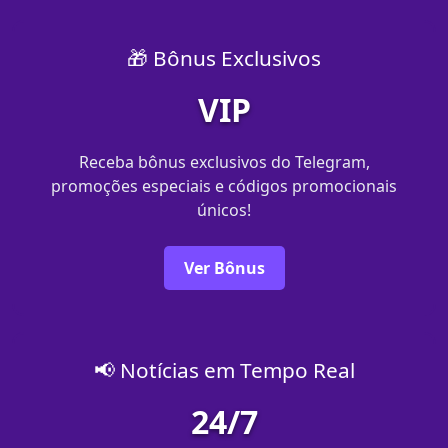
🎁 Bônus Exclusivos
VIP
Receba bônus exclusivos do Telegram,
promoções especiais e códigos promocionais
únicos!
Ver Bônus
📢 Notícias em Tempo Real
24/7