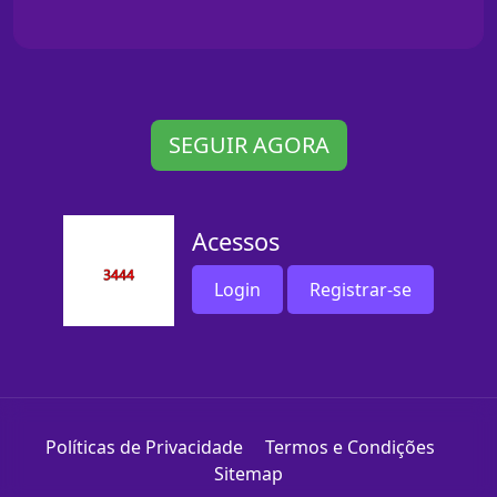
SEGUIR AGORA
Acessos
Login
Registrar-se
Políticas de Privacidade
Termos e Condições
Sitemap