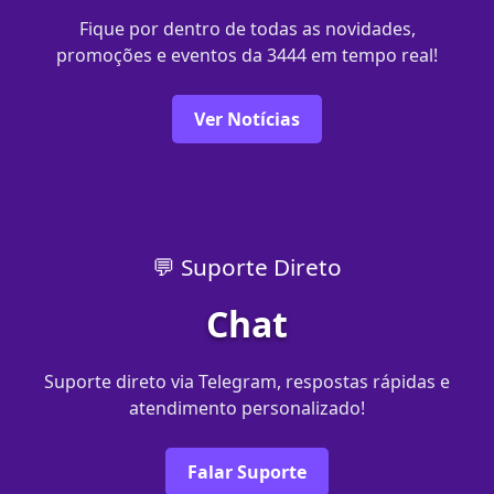
Fique por dentro de todas as novidades,
promoções e eventos da 3444 em tempo real!
Ver Notícias
💬 Suporte Direto
Chat
Suporte direto via Telegram, respostas rápidas e
atendimento personalizado!
Falar Suporte