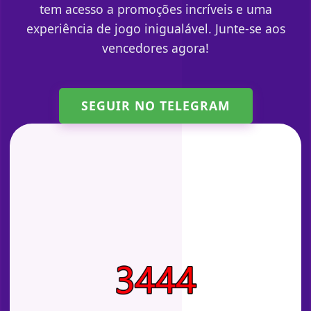
tem acesso a promoções incríveis e uma
experiência de jogo inigualável. Junte-se aos
vencedores agora!
SEGUIR NO TELEGRAM