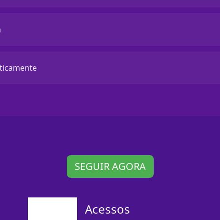
a
aticamente
SEGUIR AGORA
Acessos