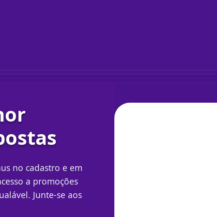
hor
postas
us no cadastro e em
acesso a promoções
ualável. Junte-se aos