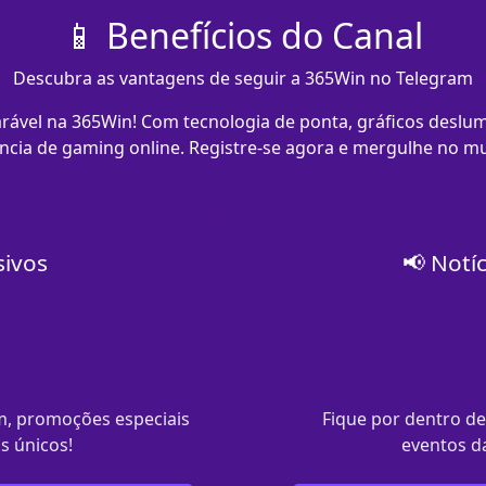
📱 Benefícios do Canal
Descubra as vantagens de seguir a 365Win no Telegram
ável na 365Win! Com tecnologia de ponta, gráficos deslumb
ncia de gaming online. Registre-se agora e mergulhe no m
sivos
📢 Notí
m, promoções especiais
Fique por dentro d
s únicos!
eventos d