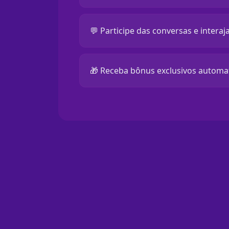
💬 Participe das conversas e interaj
🎁 Receba bônus exclusivos autom