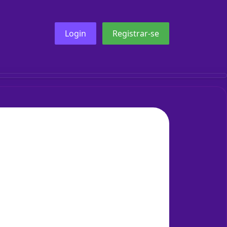
Login
Registrar-se