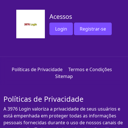
Acessos
Login
Registrar-se
Políticas de Privacidade
Termos e Condições
Sitemap
Políticas de Privacidade
A 3976 Login valoriza a privacidade de seus usuários e
está empenhada em proteger todas as informações
pessoais fornecidas durante o uso de nossos canais de