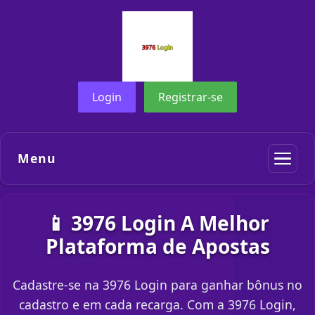
Login
Registrar-se
Menu
📱 3976 Login A Melhor
Plataforma de Apostas
Cadastre-se na 3976 Login para ganhar bônus no
cadastro e em cada recarga. Com a 3976 Login,