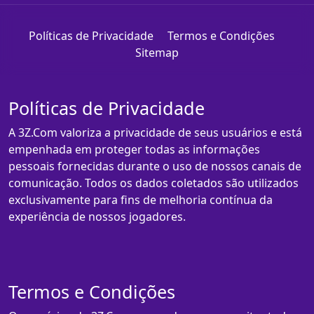
Políticas de Privacidade
Termos e Condições
Sitemap
Políticas de Privacidade
A 3Z.Com valoriza a privacidade de seus usuários e está
empenhada em proteger todas as informações
pessoais fornecidas durante o uso de nossos canais de
comunicação. Todos os dados coletados são utilizados
exclusivamente para fins de melhoria contínua da
experiência de nossos jogadores.
Termos e Condições