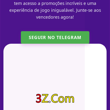
tem acesso a promoções incríveis e uma
experiência de jogo inigualável. Junte-se aos
vencedores agora!
SEGUIR NO TELEGRAM