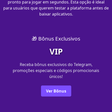
pronto para jogar em segundos. Esta opção é ideal
para usuários que querem testar a plataforma antes de
baixar aplicativos.
🎁 Bônus Exclusivos
VIP
Receba bônus exclusivos do Telegram,
promoções especiais e códigos promocionais
únicos!
Ver Bônus