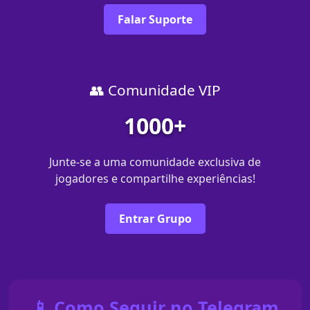
Falar Suporte
👥 Comunidade VIP
1000+
Junte-se a uma comunidade exclusiva de
jogadores e compartilhe experiências!
Entrar Grupo
📱 Como Seguir no Telegram