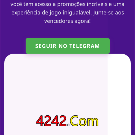
você tem acesso a promoções incríveis e uma
experiência de jogo inigualável. Junte-se aos
vencedores agora!
SEGUIR NO TELEGRAM