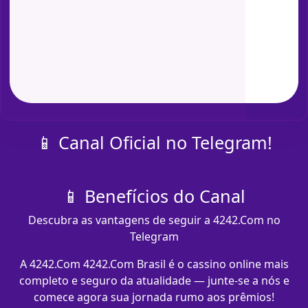
📱 Canal Oficial no Telegram!
📱 Benefícios do Canal
Descubra as vantagens de seguir a 4242.Com no
Telegram
A 4242.Com 4242.Com Brasil é o cassino online mais
completo e seguro da atualidade — junte-se a nós e
comece agora sua jornada rumo aos prêmios!