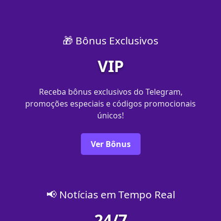
🎁 Bônus Exclusivos
VIP
Receba bônus exclusivos do Telegram,
promoções especiais e códigos promocionais
únicos!
Ver Bônus
📢 Notícias em Tempo Real
24/7