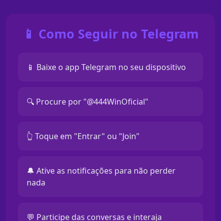
📱 Como Seguir no Telegram
📱 Baixe o app Telegram no seu dispositivo
🔍 Procure por "@444WinOficial"
👆 Toque em "Entrar" ou "Join"
🔔 Ative as notificações para não perder
nada
💬 Participe das conversas e interaja