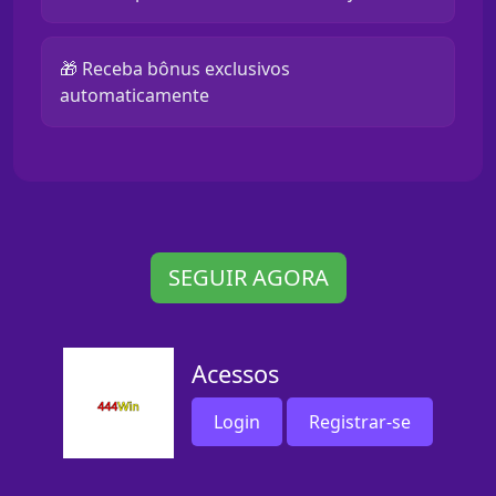
🎁 Receba bônus exclusivos
automaticamente
SEGUIR AGORA
Acessos
Login
Registrar-se