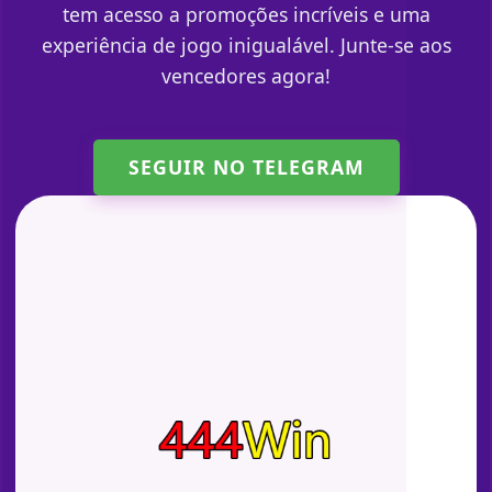
tem acesso a promoções incríveis e uma
experiência de jogo inigualável. Junte-se aos
vencedores agora!
SEGUIR NO TELEGRAM