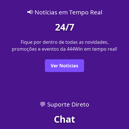
📢 Notícias em Tempo Real
24/7
Fique por dentro de todas as novidades,
promoções e eventos da 444Win em tempo real!
Ver Notícias
💬 Suporte Direto
Chat