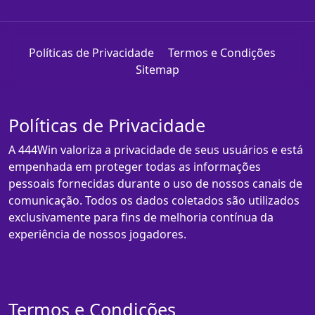
Políticas de Privacidade
Termos e Condições
Sitemap
Políticas de Privacidade
A 444Win valoriza a privacidade de seus usuários e está
empenhada em proteger todas as informações
pessoais fornecidas durante o uso de nossos canais de
comunicação. Todos os dados coletados são utilizados
exclusivamente para fins de melhoria contínua da
experiência de nossos jogadores.
Termos e Condições