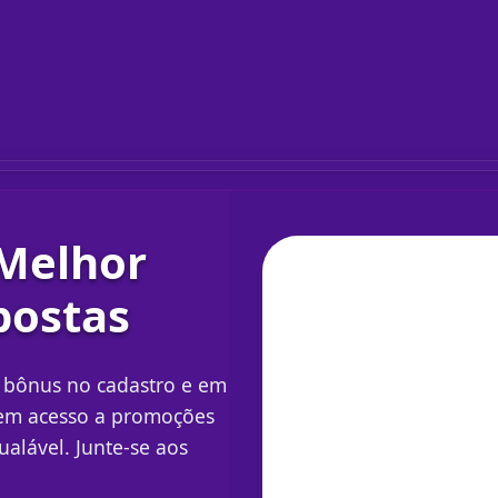
 Melhor
postas
 bônus no cadastro e em
tem acesso a promoções
ualável. Junte-se aos