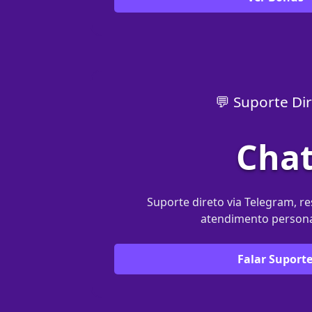
💬 Suporte Di
Cha
Suporte direto via Telegram, r
atendimento persona
Falar Suport