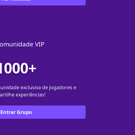
Comunidade VIP
1000+
unidade exclusiva de jogadores e
rtilhe experiências!
Entrar Grupo