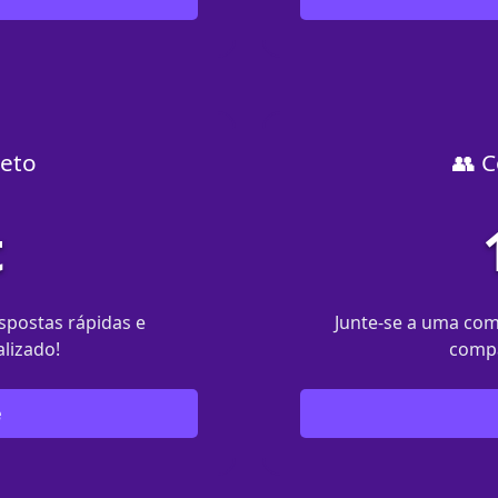
reto
👥 
t
espostas rápidas e
Junte-se a uma com
lizado!
compa
e