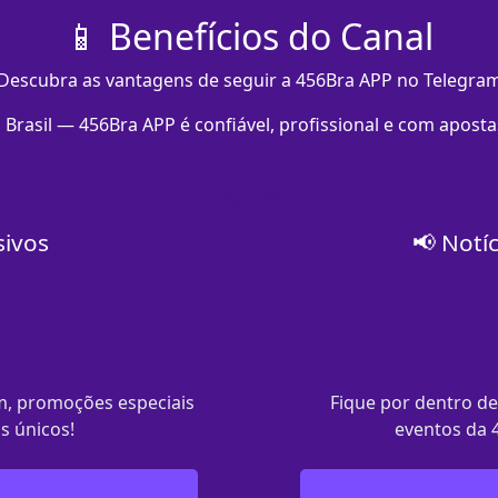
📱 Benefícios do Canal
Descubra as vantagens de seguir a 456Bra APP no Telegra
 Brasil — 456Bra APP é confiável, profissional e com apost
sivos
📢 Notí
m, promoções especiais
Fique por dentro d
s únicos!
eventos da 