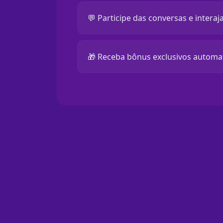
💬 Participe das conversas e interaj
🎁 Receba bônus exclusivos autom