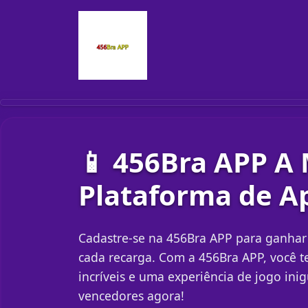
📱 456Bra APP A
Plataforma de A
Cadastre-se na 456Bra APP para ganhar
cada recarga. Com a 456Bra APP, você 
incríveis e uma experiência de jogo inig
vencedores agora!