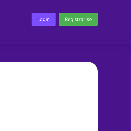
Login
Registrar-se