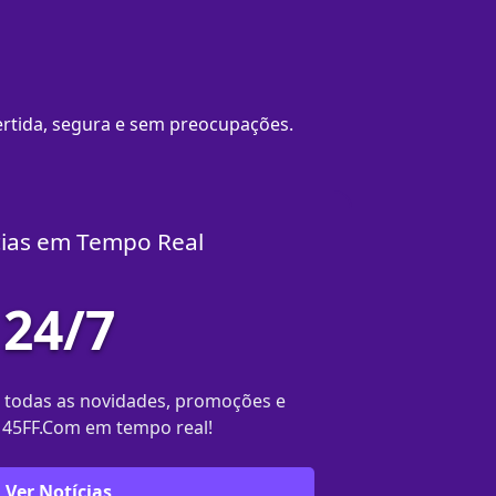
rtida, segura e sem preocupações.
cias em Tempo Real
24/7
e todas as novidades, promoções e
 45FF.Com em tempo real!
Ver Notícias