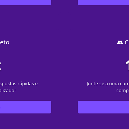
reto
👥 
t
espostas rápidas e
Junte-se a uma com
lizado!
compa
e