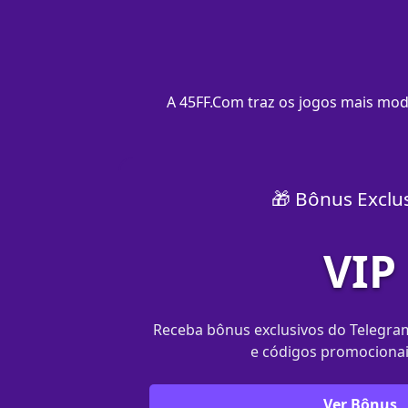
A 45FF.Com traz os jogos mais mo
🎁 Bônus Exclu
VIP
Receba bônus exclusivos do Telegra
e códigos promocionai
Ver Bônus