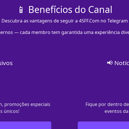
📱 Benefícios do Canal
Descubra as vantagens de seguir a 45FF.Com no Telegram
dernos — cada membro tem garantida uma experiência dive
sivos
📢 Notí
m, promoções especiais
Fique por dentro d
s únicos!
eventos da