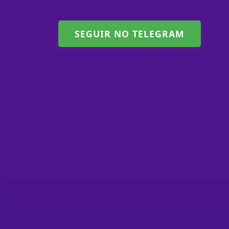
SEGUIR NO TELEGRAM