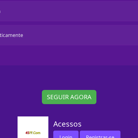
a
aticamente
SEGUIR AGORA
Acessos
Login
Registrar-se