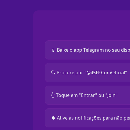
📱 Baixe o app Telegram no seu disp
🔍 Procure por "@45FF.ComOficial"
👆 Toque em "Entrar" ou "Join"
🔔 Ative as notificações para não p