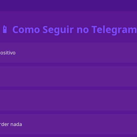
📱 Como Seguir no Telegram
ositivo
erder nada