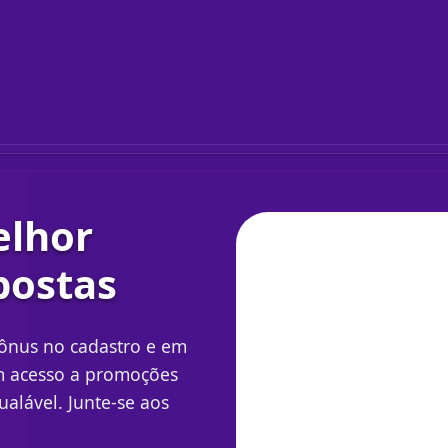
elhor
postas
ônus no cadastro e em
m acesso a promoções
ualável. Junte-se aos