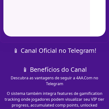
📱 Canal Oficial no Telegram!
📱 Benefícios do Canal
Descubra as vantagens de seguir a 4AA.Com no
Telegram
O sistema também integra features de gamification
tracking onde jogadores podem visualizar seu VIP tier
progress, accumulated comp points, unlocked