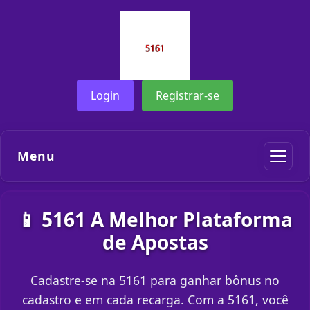
Login
Registrar-se
Menu
📱 5161 A Melhor Plataforma
de Apostas
Cadastre-se na 5161 para ganhar bônus no
cadastro e em cada recarga. Com a 5161, você