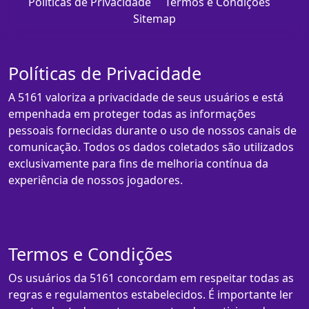
Políticas de Privacidade
Termos e Condições
Sitemap
Políticas de Privacidade
A 5161 valoriza a privacidade de seus usuários e está
empenhada em proteger todas as informações
pessoais fornecidas durante o uso de nossos canais de
comunicação. Todos os dados coletados são utilizados
exclusivamente para fins de melhoria contínua da
experiência de nossos jogadores.
Termos e Condições
Os usuários da 5161 concordam em respeitar todas as
regras e regulamentos estabelecidos. É importante ler