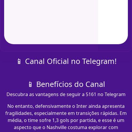
📱 Canal Oficial no Telegram!
📱 Benefícios do Canal
Descubra as vantagens de seguir a 5161 no Telegram
No entanto, defensivamente o Inter ainda apresenta
fragilidades, especialmente em transições rápidas. Em
média, o time sofre 1,3 gols por partida, e esse é um
aspecto que o Nashville costuma explorar com