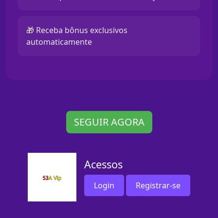
🎁 Receba bônus exclusivos
automaticamente
SEGUIR AGORA
Acessos
Login
Registrar-se