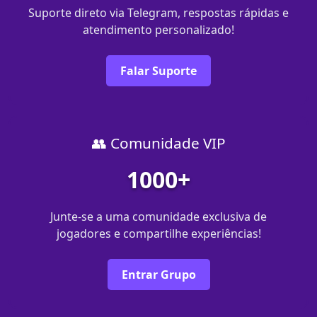
Suporte direto via Telegram, respostas rápidas e
atendimento personalizado!
Falar Suporte
👥 Comunidade VIP
1000+
Junte-se a uma comunidade exclusiva de
jogadores e compartilhe experiências!
Entrar Grupo