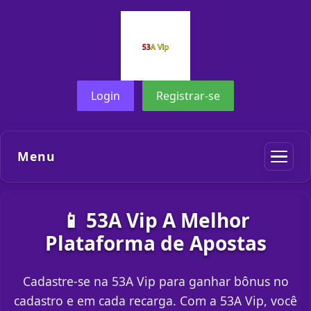
Login
Registrar-se
Menu
📱 53A Vip A Melhor
Plataforma de Apostas
Cadastre-se na 53A Vip para ganhar bônus no
cadastro e em cada recarga. Com a 53A Vip, você