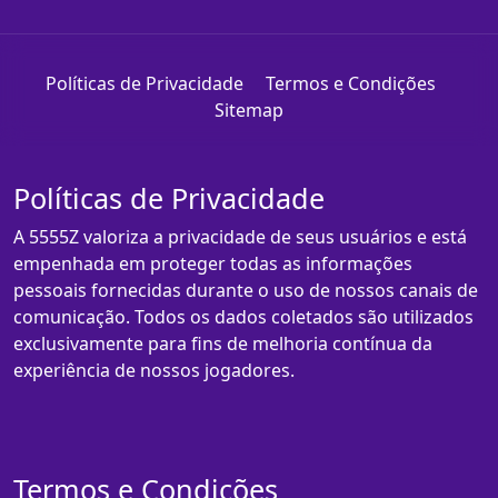
Políticas de Privacidade
Termos e Condições
Sitemap
Políticas de Privacidade
A 5555Z valoriza a privacidade de seus usuários e está
empenhada em proteger todas as informações
pessoais fornecidas durante o uso de nossos canais de
comunicação. Todos os dados coletados são utilizados
exclusivamente para fins de melhoria contínua da
experiência de nossos jogadores.
Termos e Condições