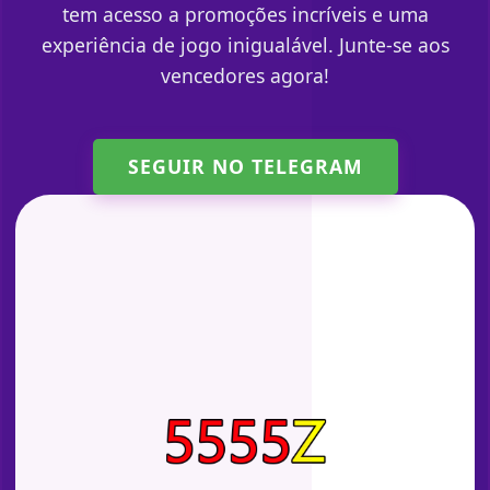
tem acesso a promoções incríveis e uma
experiência de jogo inigualável. Junte-se aos
vencedores agora!
SEGUIR NO TELEGRAM