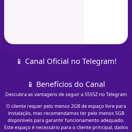
📱 Canal Oficial no Telegram!
📱 Benefícios do Canal
Descubra as vantagens de seguir a 5555Z no Telegram
O cliente requer pelo menos 2GB de espaço livre para
instalação, mas recomendamos ter pelo menos 5GB
disponíveis para garantir funcionamento adequado.
Este espaço é necessário para o cliente principal, dados