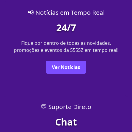
📢 Notícias em Tempo Real
24/7
Fique por dentro de todas as novidades,
promoções e eventos da 5555Z em tempo real!
Ver Notícias
💬 Suporte Direto
Chat