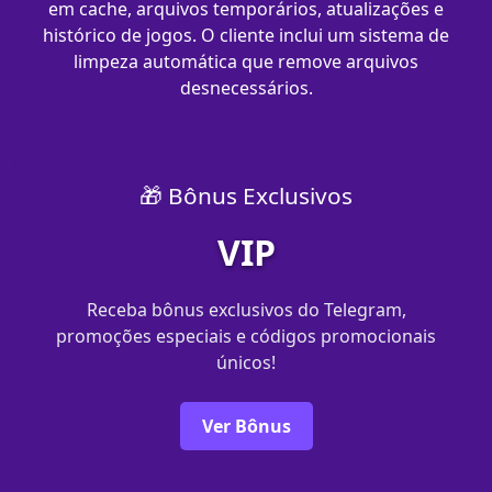
em cache, arquivos temporários, atualizações e
histórico de jogos. O cliente inclui um sistema de
limpeza automática que remove arquivos
desnecessários.
🎁 Bônus Exclusivos
VIP
Receba bônus exclusivos do Telegram,
promoções especiais e códigos promocionais
únicos!
Ver Bônus