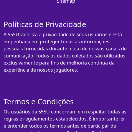
Sitemap
Políticas de Privacidade
A 555U valoriza a privacidade de seus usuários e está
empenhada em proteger todas as informações
pessoais fornecidas durante o uso de nossos canais de
comunicação. Todos os dados coletados são utilizados
exclusivamente para fins de melhoria contínua da
experiência de nossos jogadores.
Termos e Condições
Os usuários da 555U concordam em respeitar todas as
regras e regulamentos estabelecidos. É importante ler
e entender todos os termos antes de participar de