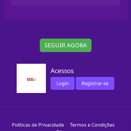
SEGUIR AGORA
Acessos
Login
Registrar-se
Políticas de Privacidade
Termos e Condições