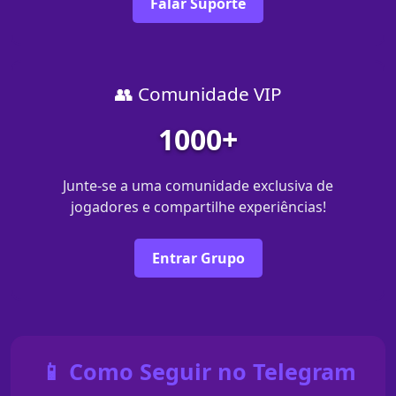
Falar Suporte
👥 Comunidade VIP
1000+
Junte-se a uma comunidade exclusiva de
jogadores e compartilhe experiências!
Entrar Grupo
📱 Como Seguir no Telegram