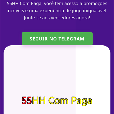
55HH Com Paga, você tem acesso a promoções
incríveis e uma experiência de jogo inigualável.
Junte-se aos vencedores agora!
SEGUIR NO TELEGRAM