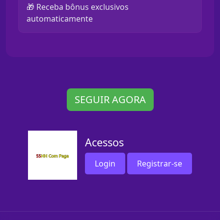
🎁 Receba bônus exclusivos
automaticamente
SEGUIR AGORA
Acessos
Login
Registrar-se