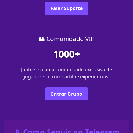
Falar Suporte
👥 Comunidade VIP
1000+
Junte-se a uma comunidade exclusiva de
jogadores e compartilhe experiências!
Entrar Grupo
📱 Como Seguir no Telegram