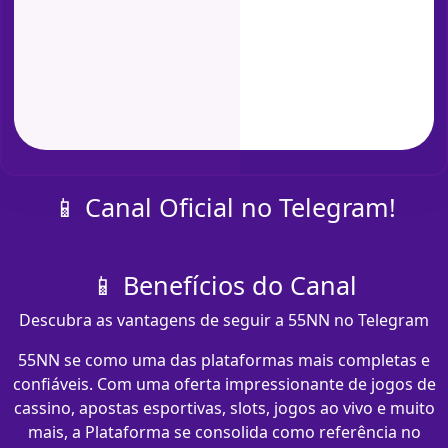
📱 Canal Oficial no Telegram!
📱 Benefícios do Canal
Descubra as vantagens de seguir a 55NN no Telegram
55NN se como uma das plataformas mais completas e
confiáveis. Com uma oferta impressionante de jogos de
cassino, apostas esportivas, slots, jogos ao vivo e muito
mais, a Plataforma se consolida como referência no