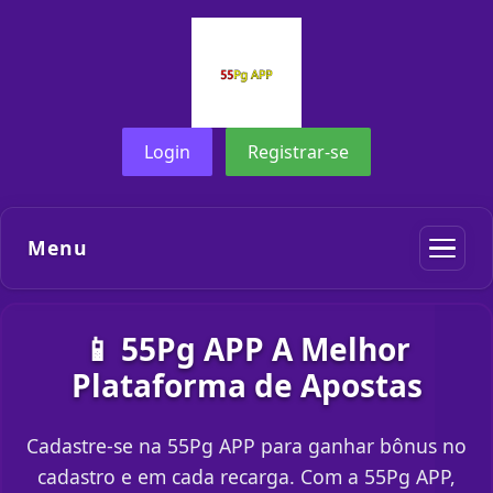
Login
Registrar-se
Menu
📱 55Pg APP A Melhor
Plataforma de Apostas
Cadastre-se na 55Pg APP para ganhar bônus no
cadastro e em cada recarga. Com a 55Pg APP,