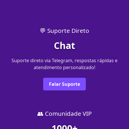
💬 Suporte Direto
Chat
Suporte direto via Telegram, respostas rápidas e
atendimento personalizado!
Falar Suporte
👥 Comunidade VIP
1000+