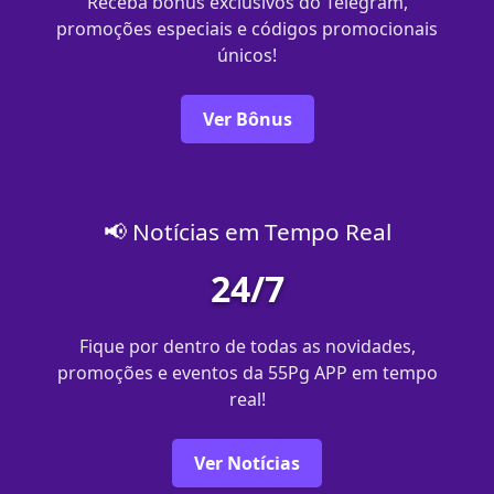
Receba bônus exclusivos do Telegram,
promoções especiais e códigos promocionais
únicos!
Ver Bônus
📢 Notícias em Tempo Real
24/7
Fique por dentro de todas as novidades,
promoções e eventos da 55Pg APP em tempo
real!
Ver Notícias