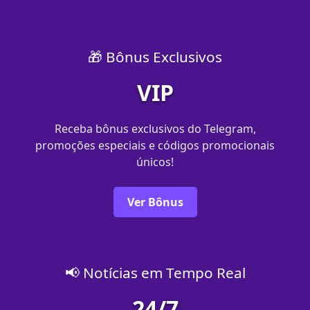
🎁 Bônus Exclusivos
VIP
Receba bônus exclusivos do Telegram,
promoções especiais e códigos promocionais
únicos!
Ver Bônus
📢 Notícias em Tempo Real
24/7