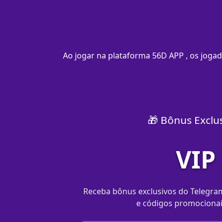
Ao jogar na plataforma 56D APP , os joga
🎁 Bônus Exclu
VIP
Receba bônus exclusivos do Telegra
e códigos promocionai