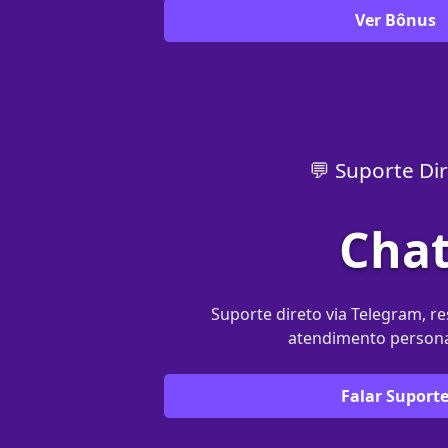
Ver Bônus
💬 Suporte Di
Cha
Suporte direto via Telegram, r
atendimento persona
Falar Suport