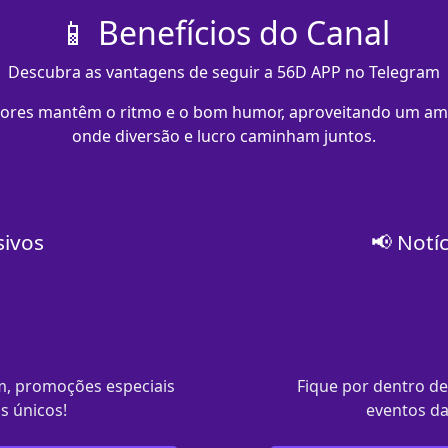
📱 Benefícios do Canal
Descubra as vantagens de seguir a 56D APP no Telegram
dores mantêm o ritmo e o bom humor, aproveitando um ambi
onde diversão e lucro caminham juntos.
sivos
📢 Notí
m, promoções especiais
Fique por dentro d
s únicos!
eventos da