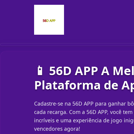
📱 56D APP A Me
Plataforma de A
Cadastre-se na 56D APP para ganhar bô
cada recarga. Com a 56D APP, você tem
incríveis e uma experiência de jogo inig
vencedores agora!