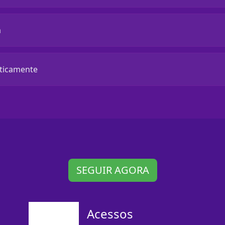
a
aticamente
SEGUIR AGORA
Acessos