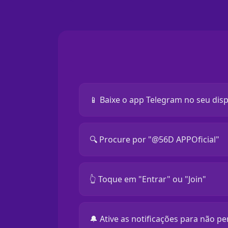
📱 Baixe o app Telegram no seu disp
🔍 Procure por "@56D APPOficial"
👆 Toque em "Entrar" ou "Join"
🔔 Ative as notificações para não p