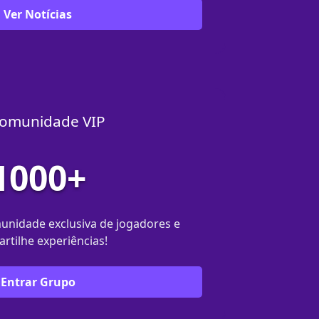
Ver Notícias
Comunidade VIP
1000+
unidade exclusiva de jogadores e
rtilhe experiências!
Entrar Grupo