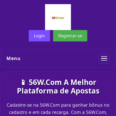
Login
Registrar-se
Menu
📱 56W.Com A Melhor
Plataforma de Apostas
Cadastre-se na 56W.Com para ganhar bônus no
cadastro e em cada recarga. Com a 56W.Com,