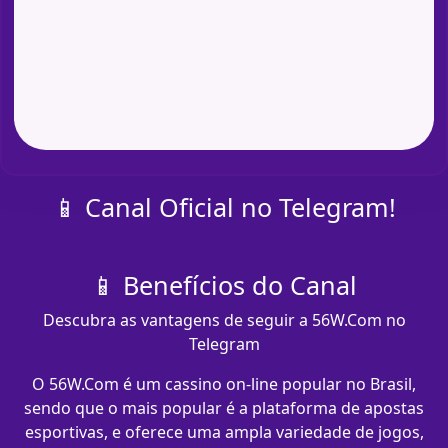
📱 Canal Oficial no Telegram!
📱 Benefícios do Canal
Descubra as vantagens de seguir a 56W.Com no
Telegram
O 56W.Com é um cassino on-line popular no Brasil,
sendo que o mais popular é a plataforma de apostas
esportivas, e oferece uma ampla variedade de jogos,