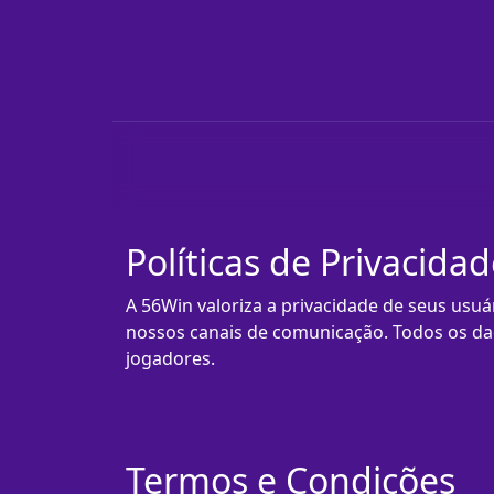
Políticas de Privacida
A 56Win valoriza a privacidade de seus usu
nossos canais de comunicação. Todos os dad
jogadores.
Termos e Condições