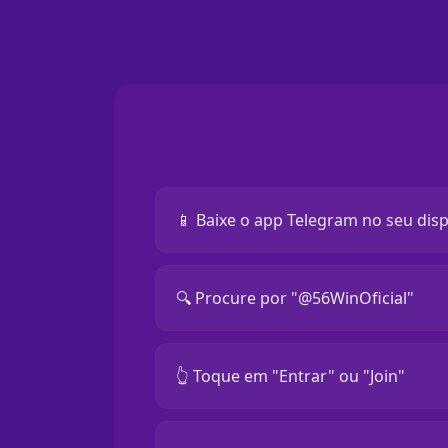
📱 Baixe o app Telegram no seu disp
🔍 Procure por "@56WinOficial"
👆 Toque em "Entrar" ou "Join"