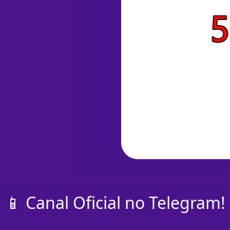
📱 Canal Oficial no Telegram!