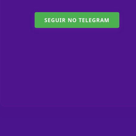
SEGUIR NO TELEGRAM