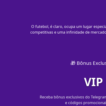
O futebol, é claro, ocupa um lugar especi
competitivas e uma infinidade de mercado
🎁 Bônus Exclu
VIP
Receba bônus exclusivos do Telegra
e códigos promocionai