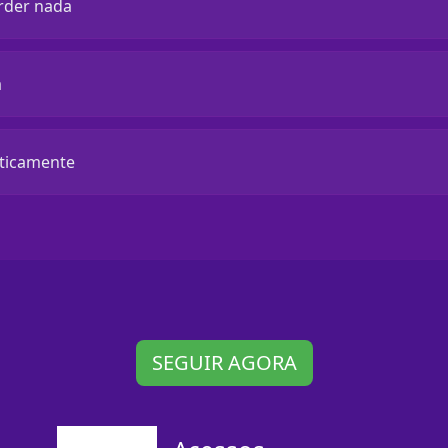
erder nada
a
aticamente
SEGUIR AGORA