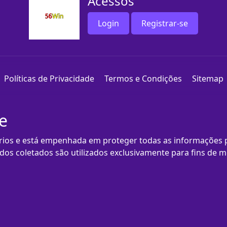
Acessos
Login
Registrar-se
Políticas de Privacidade
Termos e Condições
Sitemap
de
ários e está empenhada em proteger todas as informações 
os coletados são utilizados exclusivamente para fins de m