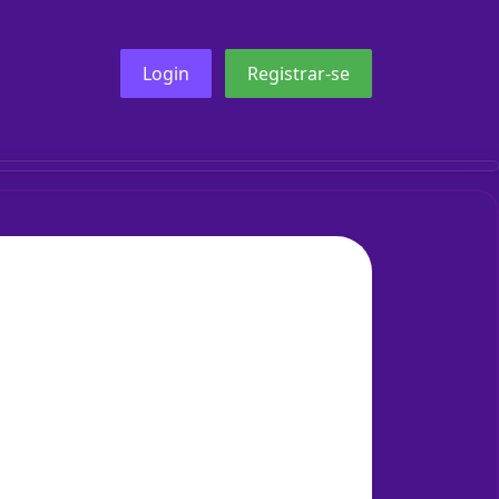
Login
Registrar-se