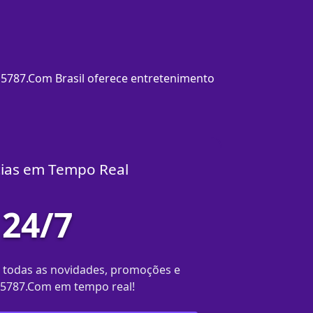
5787.Com Brasil oferece entretenimento
cias em Tempo Real
24/7
e todas as novidades, promoções e
 5787.Com em tempo real!