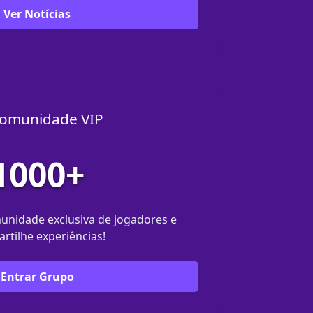
Ver Notícias
Comunidade VIP
1000+
unidade exclusiva de jogadores e
rtilhe experiências!
Entrar Grupo