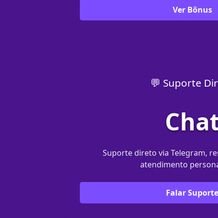
Ver Bônus
💬 Suporte Di
Cha
Suporte direto via Telegram, r
atendimento persona
Falar Suport