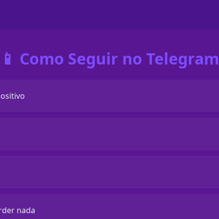
📱 Como Seguir no Telegram
ositivo
erder nada