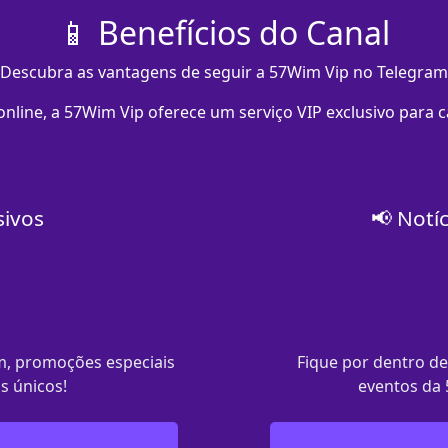
📱 Benefícios do Canal
Descubra as vantagens de seguir a 57Wim Vip no Telegram
online, a 57Wim Vip oferece um serviço VIP exclusivo para c
sivos
📢 Notí
m, promoções especiais
Fique por dentro d
s únicos!
eventos da 