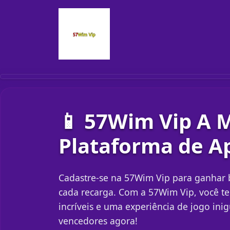
📱 57Wim Vip A 
Plataforma de A
Cadastre-se na 57Wim Vip para ganhar 
cada recarga. Com a 57Wim Vip, você t
incríveis e uma experiência de jogo inig
vencedores agora!