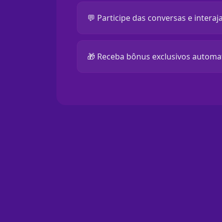
💬 Participe das conversas e interaj
🎁 Receba bônus exclusivos autom