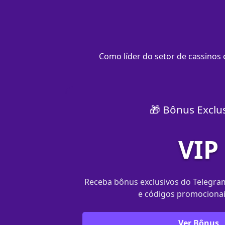
Como líder do setor de cassinos 
🎁 Bônus Exclu
VIP
Receba bônus exclusivos do Telegra
e códigos promocionai
Ver Bônus