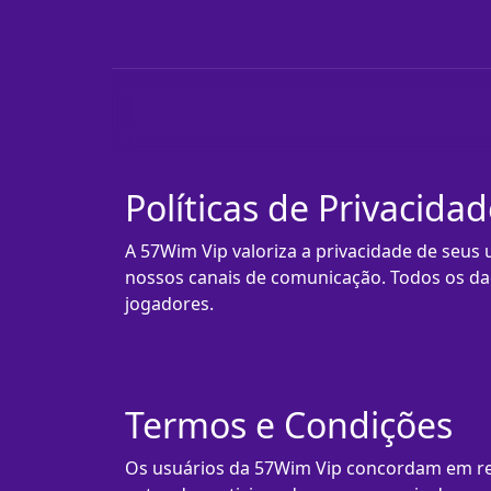
Políticas de Privacida
A 57Wim Vip valoriza a privacidade de seus
nossos canais de comunicação. Todos os dad
jogadores.
Termos e Condições
Os usuários da 57Wim Vip concordam em res