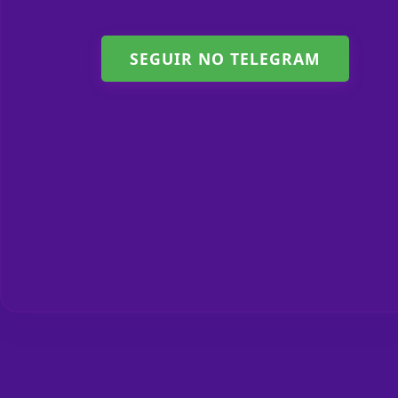
SEGUIR NO TELEGRAM