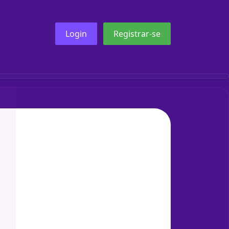
Login
Registrar-se