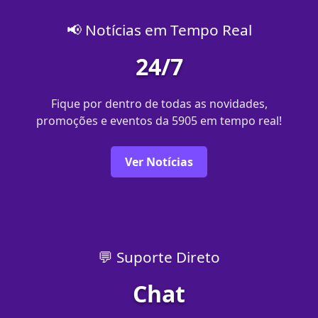
📢 Notícias em Tempo Real
24/7
Fique por dentro de todas as novidades,
promoções e eventos da 5905 em tempo real!
Ver Notícias
💬 Suporte Direto
Chat