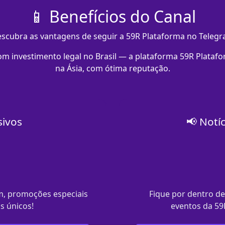
📱 Benefícios do Canal
scubra as vantagens de seguir a 59R Plataforma no Teleg
com investimento legal no Brasil — a plataforma 59R Plata
na Ásia, com ótima reputação.
sivos
📢 Notí
m, promoções especiais
Fique por dentro d
s únicos!
eventos da 59