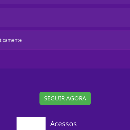
a
aticamente
SEGUIR AGORA
Acessos