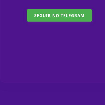
SEGUIR NO TELEGRAM