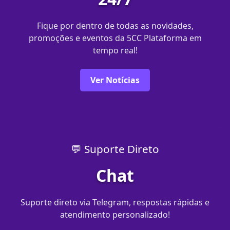
Fique por dentro de todas as novidades,
promoções e eventos da 5CC Plataforma em
tempo real!
Ver Notícias
💬 Suporte Direto
Chat
Suporte direto via Telegram, respostas rápidas e
atendimento personalizado!