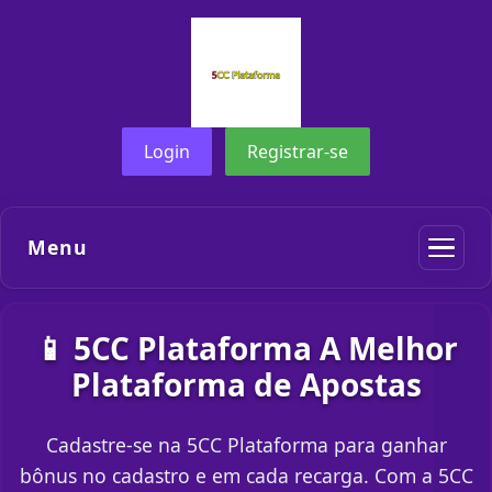
Login
Registrar-se
Menu
📱 5CC Plataforma A Melhor
Plataforma de Apostas
Cadastre-se na 5CC Plataforma para ganhar
bônus no cadastro e em cada recarga. Com a 5CC