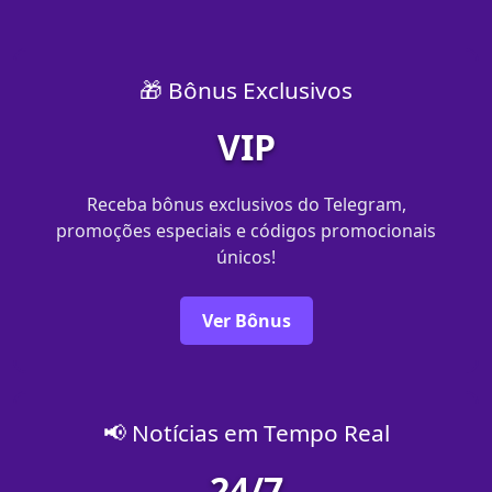
🎁 Bônus Exclusivos
VIP
Receba bônus exclusivos do Telegram,
promoções especiais e códigos promocionais
únicos!
Ver Bônus
📢 Notícias em Tempo Real
24/7