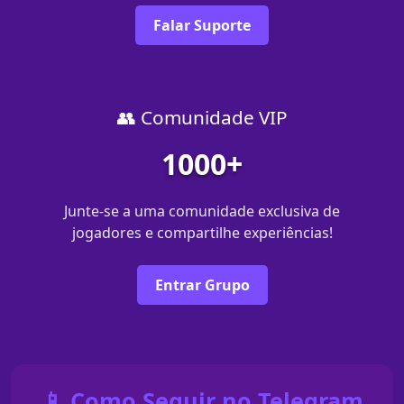
Falar Suporte
👥 Comunidade VIP
1000+
Junte-se a uma comunidade exclusiva de
jogadores e compartilhe experiências!
Entrar Grupo
📱 Como Seguir no Telegram