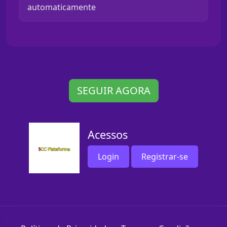
automaticamente
SEGUIR AGORA
Acessos
Login
Registrar-se